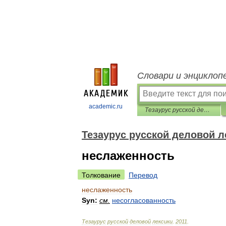
Словари и энциклоп
academic.ru
Тезаурус русской деловой лексики
Тезаурус русской деловой л
неслаженность
Толкование
Перевод
неслаженность
Syn:
см
.
несогласованность
Тезаурус
русской
деловой
лексики
.
2011
.