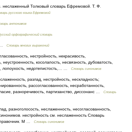
л. неслаженный Толковый словарь Ефремовой. Т. Ф.
варь русского языка Ефремовой
оварь антонимов
усский орфографический словарь
ж …
Словарь многих выражений
ласованность, нестройность, некрасивость,
 неустроенность, косолапость, несвязность, дубоватость,
ь, лопоухость, недотепистость,… …
Словарь синонимов
слаженность, разлад, нестройность, нескладность;
нированность, рассогласованность, несработанность,
огласие, разноречивость, партизанство, диссонанс …
Словарь
ад, разноголосость, неслаженность, несогласованность,
 синонимов. нестройность см. неслаженность Словарь
 справочник. М …
Словарь синонимов