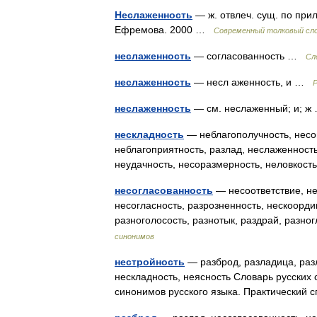
Неслаженность
— ж. отвлеч. сущ. по при
Ефремова. 2000 …
Современный толковый сло
неслаженность
— согласованность …
Сл
неслаженность
— несл аженность, и …
Р
неслаженность
— см. неслаженный; и; 
нескладность
— неблагополучность, несог
неблагоприятность, разлад, неслаженность,
неудачность, несоразмерность, неловкост
несогласованность
— несоответствие, не
несогласность, разрозненность, нескоорди
разноголосость, разнотык, раздрай, разн
синонимов
нестройность
— разброд, разладица, разл
нескладность, неясность Словарь русских
синонимов русского языка. Практический