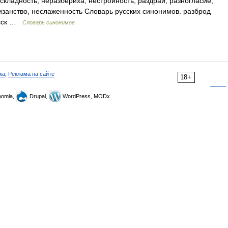
складность, неразбериха, нестройность, раздрай, разногласие,
изанство, неслаженность Словарь русских синонимов. разброд
усск …
Словарь синонимов
ка
,
Реклама на сайте
18+
omla,
Drupal,
WordPress, MODx.