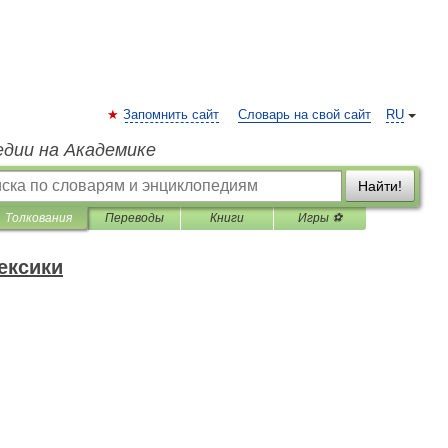
Запомнить сайт
Словарь на свой сайт
RU
едии на Академике
Найти!
Толкования
Переводы
Книги
Игры ⚽
ексики