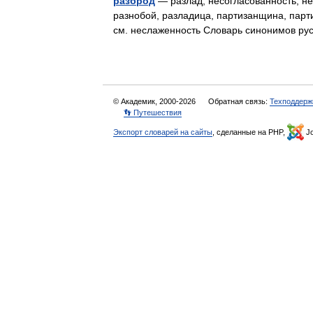
разброд
— разлад, несогласованность, не
разнобой, разладица, партизанщина, парт
см. неслаженность Словарь синонимов р
© Академик, 2000-2026
Обратная связь:
Техподдерж
👣 Путешествия
Экспорт словарей на сайты
, сделанные на PHP,
Jo