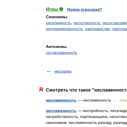
Игры ⚽
Нужна курсовая?
Синонимы
:
нескладность
,
несогласность
,
несогласова
неупорядоченность
,
партизанство
,
партиз
Антонимы
:
согласованность
несладко
Смотреть что такое "неслаженност
неслаженность
— неслаженность …
Орфо
неслаженность
— нестройность, нескладно
несработанность, партизанщина, несоглас
синонимов. неслаженность разлад; разлад