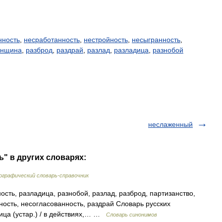
нность
,
несработанность
,
нестройность
,
несыгранность
,
анщина
,
разброд
,
раздрай
,
разлад
,
разладица
,
разнобой
неслаженный
ь" в других словарях:
графический словарь-справочник
сть, разладица, разнобой, разлад, разброд, партизанство,
ность, несогласованность, раздрай Словарь русских
ица (устар.) / в действиях,… …
Словарь синонимов